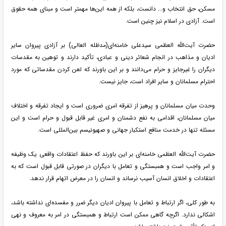
مسکن، حق انتخاب و... دانست، بلکه از همه این‌ها مهمتر است و مبنای همه حقوق
است. آزادی در اسلام نیز چنین است.
حضرت آیت‌الله العظمی سیدعلی خامنه‌ای(مدظله العالی) بر آزادی پیروان سایر
ادیان و مذاهب در انجام شعائر دینی و عبادی، تأکید دارند و توهین به مقدسات
دیگران را غیرجایز و حرام می‌دانند و بر این باورند که لعن کردن مقدساتی که مورد
احترام مسلمانان و سایر افراد است، جایز نیست.
وحدت میان مسلمانان و پرهیز از تفرقه امری ضروری است و ایجاد تفرقه و اختلاف
میان مسلمانان، اقدامی به نفع دشمنان و امری غیر قابل قبول و حرام است و این
مسئله تنها در خدمت منافع استکبار جهانی و صهیونیسم بین‌المللی است.
حضرت آیت‌الله العظمی خامنه‌ای بر این باورند که حفظ اعتقادات واقعی یک وظیفه
و امر واجب است و همبستگی و تعامل با دیگران در صورتی قابل قبول است که به
اعتقادات و اخلاق انسان آسیب نرساند و انسان را در معرض اتهام قرار ندهد.
به طور کلی، اگر ارتباط و تعامل با پیروان ادیان دیگر ضرر و مفسده‌ای نداشته باشد،
اشکالی ندارد. اگرچه گاهی ممکن است ارتباط و همبستگی در امر به معروف و نهی