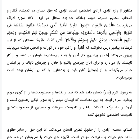
منظور از واژه آزادی، آزادی اجتماعی است، آزادی که حق انسان در اندیشه، گفتار و
انتخاب محترم شمرده شود، چنانکه خداوند متعال در آیه 157 سوره اعراف
می‌فرماید: «الَّذِينَ يَتَّبِعُونَ الرَّسُولَ النَّبِيَّ الْأُمِّيَّ الَّذِي يَجِدُونَهُ مَكْتُوبًا عِنْدَهُمْ فِي
التَّوْرَاةِ وَالْإِنْجِيلِ يَأْمُرُهُمْ بِالْمَعْرُوفِ وَيَنْهَاهُمْ عَنِ الْمُنْكَرِ وَيُحِلُّ لَهُمُ الطَّيِّبَاتِ وَيُحَرِّمُ
عَلَيْهِمُ الْخَبَائِثَ وَيَضَعُ عَنْهُمْ إِصْرَهُمْ وَالْأَغْلَالَ الَّتِي كَانَتْ عَلَيْهِمْ: همانان كه از اين
فرستاده پيامبر درس نخوانده كه [نام] او را نزد خود در تورات و انجيل نوشته مى‌‌يابند
پيروى مى‌كنند [همان پيامبرى كه] آنان را به كار پسنديده فرمان مى‏‌دهد و از كار
ناپسند باز مى‌دارد و براى آنان چيزهاى پاكيزه را حلال و چيزهاى ناپاك را بر ايشان
حرام مى‏‌گرداند و از [دوش] آنان قيد و بندهايى را كه بر ايشان بوده است
برمى‌دارد».
به رسول اکرم (ص) دستور داده شد که قید و بندها و محدودیت‌ها را از گردن مردم
بردارد. امر در اینجا به این معناست که ایشان مردم را به سوی نیکی رهنمون ‌کنند، و
آن‌ها را به ترک اعتقادات باطل و نادرست، خرافات و بسیاری از محدودیت‌های
نادرست اجتماعی تشویق کنند.
اسلام، مسئله آزادی را از حقوق فطری انسان می‌داند، اما این حق از سایر حقوق
مانند حق حیات و معیشت مهمتر است، اگرچه حق حیات را نمی‌توان در حد حق