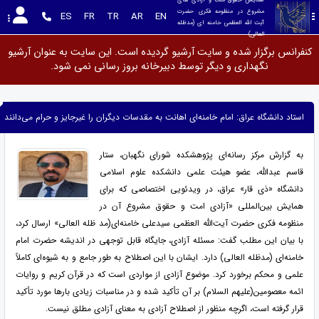
مشروع در منظومه فکری حضرت 
ES
FR
TR
AR
EN
آیت الله العظمی خامنه ای (مدظله 
العالی)
کنفرانس برگزار شده و سایت آرشیو گردیده است. این سایت به عنوان آرشیو
نگهداری و دیگر توسط دبیرخانه بروز رسانی نمی شود.
استاد دانشگاه عراق: امام خامنه‌ای اهانت به مقدسات دیگران را غیرجایز و حرام می‌دانند
به گزارش مرکز رسانه‌ای پژوهشکده شورای نگهبان، ستار
قاسم عبدالله، عضو هیئت علمی دانشکده علوم اسلامی
دانشگاه «ذی قار» عراق، در ویدئویی اختصاصی که برای
همایش بین‌المللی «آزادی امت و حقوق مشروع آن در
منظومه فکری حضرت آیت‌الله العظمی سیدعلی خامنه‌ای(مد ظله العالی» ارسال کرد،
با بیان این مطلب گفت: مسئله آزادی، جایگاه قابل توجهی در اندیشه حضرت امام
خامنه‌ای (مدظله العالی) دارد. ایشان با این اصطلاح به طور جامع و به شیوه‌ای کاملاً
علمی و محکم برخورد کرد. موضوع آزادی از مواردی است که در قرآن کریم و روایات
ائمه معصومین(علیهم السلام) بر آن تأکید شده و در مناسبات زیادی بارها مورد تأکید
قرار گرفته است، اگرچه منظور از اصطلاح آزادی به معنای آزادی مطلق نیست.