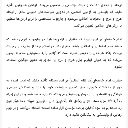
ایجاد و تحقق عدالت و ثبات اجتماعی را تضمین می‌کند. ایشان همچنین تأکید
دارند که پایبندی به قوانین اسلامی در تدوین سیاست‌های عمومی مانع از ایجاد
هرج و مرج و انحرافات اخلاقی می‌شود و چارچوب مشخصی را برای آزادی‌ها منطبق
با ارزش‌های اسلامی تعیین می‌کند.
امام خامنه‌ای بر این باورند که حقوق و آزادی‌ها باید در چارچوب شرعی باشد که
حافظ نظم اجتماعی و اخلاقی باشد. حقوق بشر در اسلام جدا از وظایف و واجبات
نیست. بلکه هر حقی با تعهدی همراه است که آزادی را به مسئولیتی منضبط تبدیل
می‌کند که به عنوان ابزاری برای هرج و مرج یا تجاوز به حقوق دیگران استفاده
نشود.
حضرت امام خامنه‌ای(مد ظله العالی) بر این مسئله تأکید دارند که امت اسلام به
دور از مداخلات خارجی، حق تعیین سرنوشت خود را دارد و استقلال سیاسی،
فرهنگی و اقتصادی را از مهمترین حقوقی می‌دانند که باید حفظ شود و در این زمینه
به آیه 141 سوره نساء «وَلَن يَجْعَلَ اللّهُ لِلْكافِرِينَ عَلَى الْمُؤْمِنِينَ سَبِيلًا: خدا هرگز هیچ
راه سلطه‌ای به سود کافران بر ضد مؤمنان قرار نداده است» استناد می‌کنند و بر لزوم
رهایی از وابستگی به بیگانگان تاکید دارد.