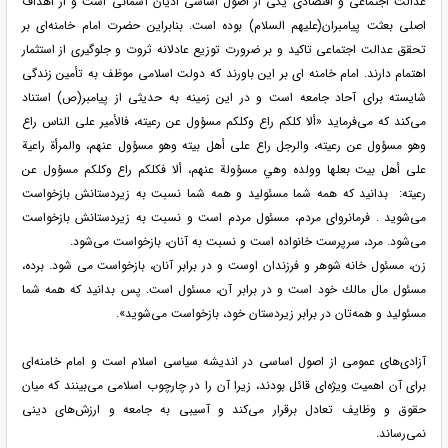
عدالت اجتماعی و اقتصادی یکی از اصول اساسی ادیان آسمانی است و از اهداف
اصلی بعثت پیامبران(علیهم السلام) بوده است. بنابراین حضرت امام خامنه‌ای بر
تحقق عدالت اجتماعی تاکید و بر ضرورت توزیع عادلانه ثروت و جلوگیری از استثمار
اهتمام دارند. امام خامنه ای بر این باورند که دولت اسلامی موظف به تأمین زندگی
شایسته برای آحاد جامعه است و در این زمینه به حدیثی از پیامبر(ص) استناد
می‌کند که می‌فرماید «ألا كلكم راع وكلكم مسؤول عن رعيته، فالأمير على الناس راع
وهو مسؤول عن رعيته، والرجل راع على أهل بيته وهو مسؤول عنهم، والمرأة راعية
على أهل بيت بعلها وولده وهي مسؤولة عنهم، ألا فكلكم راع وكلكم مسؤول عن
رعيته: بدانيد كه همه شما مسئوليد و همه شما نسبت به زيردستانش بازخواست
مى‌شويد . فرمانرواى مردم، مسئول مردم است و نسبت به زيردستانش بازخواست
مى‌شود. مرد، سرپرست خانواده است و نسبت به آنان، بازخواست می‌شود.
زن، مسئول خانه شوهر و فرزندان اوست و در برابر آنان، بازخواست مى شود. برده،
مسئول مال مالك خود است و در برابر آن، مسئول است. پس بدانيد كه همه شما
مسئوليد و همه‌تان در برابر زيردستان خود، بازخواست مى‌شويد».
آزادی‌های عمومی از اصول اساسی در اندیشه سیاسی اسلام است و امام خامنه‌ای
برای آن اهمیت ویژه‌ای قائل بودند، زیرا آن را در چارچوب اسلامی می‌‎بینند که میان
حقوق و وظایف تعادل برقرار می‌کند و آسیبی به جامعه و ارزش‌های دینی
نمی‌رساند.