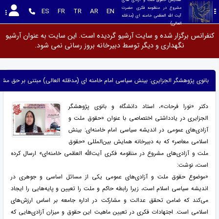
مشروع در منظومه فکری حضرت 
ES
FR
TR
AR
EN
آیت الله العظمی خامنه ای (مدظله 
العالی)
کنفرانس برگزار شده و سایت آرشیو گردیده است. این سایت به عنوان آرشیو
نگهداری و دیگر توسط دبیرخانه بروز رسانی نمی شود.
بانوی پژوهشگر الجزایری: بینش سیاسی امام خامنه ای (مدظله العالی) مبتنی بر حق م
دکتر «نورا فرحات»، استاد دانشگاه و بانوی پژوهشگر
الجزایری در یادداشتی اختصاصی با عنوان «حقوق ملت و
آزادی‌های عمومی در اندیشه سیاسی امام خامنه‌ای: بینش
اسلامی معاصر» که به دبیرخانه همایش بین‌المللی «حقوق
ملت و آزادی‌های مشروع در منظومه فکری آیت‌الله العظمی خامنه‌ای» ارسال کرده
است، نوشت:
«موضوع حقوق ملت و آزادی‌های عمومی یکی از مسائل اساسی و جوهری در
اندیشه سیاسی اسلام است، زیرا رابطه حاکم و ملت را تعیین و پایه‌هایی را ایجاد
می‌کند که ضامن تحقق عدالت و مشارکت در اداره جامعه بر اساس ارزش‌های
اسلامی است. اجتهادات فکری در تعیین ماهیت این حقوق و میزان آزادی‌هایی که